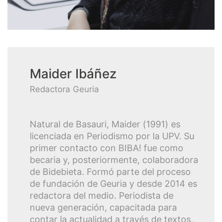
Maider Ibáñez
Redactora Geuria
Natural de Basauri, Maider (1991) es
licenciada en Periodismo por la UPV. Su
primer contacto con BIBA! fue como
becaria y, posteriormente, colaboradora
de Bidebieta. Formó parte del proceso
de fundación de Geuria y desde 2014 es
redactora del medio. Periodista de
nueva generación, capacitada para
contar la actualidad a través de textos,