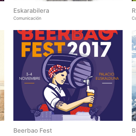
Eskarabilera
R
Comunicación
C
Beerbao Fest
B